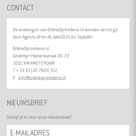
CONTACT
De boekingen van OnlineOptredens.nl worden verzorgd
door Agents After All, AAA2010 en Topbillin’
OnlineOptredens.nl
Gedempt Hamerkanaal 20-22
1021 KM AMSTERDAM
T + 31 (0)20 7600 312
E
info@onlineoptredens.nl
NIEUWSBRIEF
Schrijf je in voor onze nieuwsbrief.