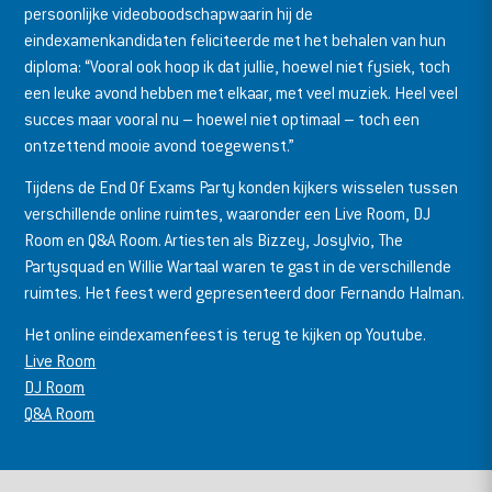
persoonlijke videoboodschapwaarin hij de
eindexamenkandidaten feliciteerde met het behalen van hun
diploma: “Vooral ook hoop ik dat jullie, hoewel niet fysiek, toch
een leuke avond hebben met elkaar, met veel muziek. Heel veel
succes maar vooral nu – hoewel niet optimaal – toch een
ontzettend mooie avond toegewenst.”
Tijdens de End Of Exams Party konden kijkers wisselen tussen
verschillende online ruimtes, waaronder een Live Room, DJ
Room en Q&A Room. Artiesten als Bizzey, Josylvio, The
Partysquad en Willie Wartaal waren te gast in de verschillende
ruimtes. Het feest werd gepresenteerd door Fernando Halman.
Het online eindexamenfeest is terug te kijken op Youtube.
Live Room
DJ Room
Q&A Room