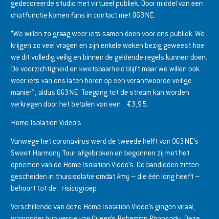
gedecoreerde studio met virtueel publiek. Door middel van een
chatfunctie komen fans in contact met OG3NE.
“We willen zo graag weer iets samen doen voor ons publiek. We
krijgen zo veel vragen en zijn enkele weken bezig geweest hoe
we dit volledig veilig en binnen de geldende regels kunnen doen.
De voorzichtigheid en kwetsbaarheid blijft maar we willen ook
weer iets van ons laten horen op een verantwoorde veilige
manier”, aldus OG3NE. Toegang tot de stream kan worden
verkregen door het betalen van een €3,95.
Home Isolation Video’s
Vanwege het coronavirus werd de tweede helft van OG3NE’s
Sweet Harmony Tour afgebroken en begonnen zij met het
opnemen van de Home Isolation Video’s. De bandleden zitten
gescheiden in thuisisolatie omdat Amy – die één long heeft –
behoort tot de risicogroep
Verschillende van deze Home Isolation Video’s gingen viraal,
waaronder hun versie van Queen’s Bohemian Rhapsody. Deze