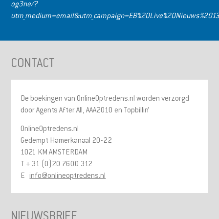
og3ne/?
utm_medium=email&utm_campaign=EB%20Live%20Nieuws%2013
CONTACT
De boekingen van OnlineOptredens.nl worden verzorgd
door Agents After All, AAA2010 en Topbillin’
OnlineOptredens.nl
Gedempt Hamerkanaal 20-22
1021 KM AMSTERDAM
T + 31 (0)20 7600 312
E
info@onlineoptredens.nl
NIEUWSBRIEF