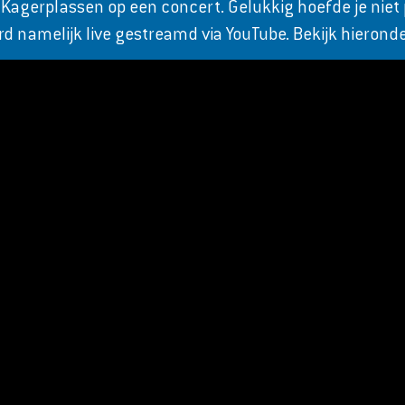
gerplassen op een concert. Gelukkig hoefde je niet pe
rd namelijk live gestreamd via YouTube. Bekijk hieronde