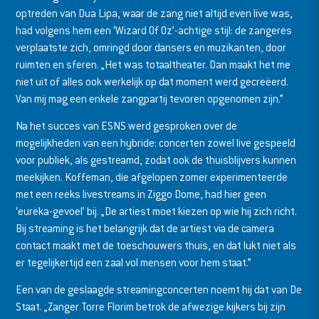
optreden van Dua Lipa, waar de zang niet altijd even live was,
had volgens hem een ‘Wizard Of Oz’-achtige stijl: de zangeres
verplaatste zich, omringd door dansers en muzikanten, door
ruimten en sferen. „Het was totaaltheater. Dan maakt het me
niet uit of alles ook werkelijk op dat moment werd gecreëerd.
Van mij mag een enkele zangpartij tevoren opgenomen zijn.”
Na het succes van ESNS werd gesproken over de
mogelijkheden van een hybride: concerten zowel live gespeeld
voor publiek, als gestreamd, zodat ook de thuisblijvers kunnen
meekijken. Koffeman, die afgelopen zomer experimenteerde
met een reeks livestreams in Ziggo Dome, had hier geen
‘eureka-gevoel’ bij. „De artiest moet kiezen op wie hij zich richt.
Bij streaming is het belangrijk dat de artiest via de camera
contact maakt met de toeschouwers thuis, en dat lukt niet als
er tegelijkertijd een zaal vol mensen voor hem staat.”
Een van de geslaagde streamingconcerten noemt hij dat van De
Staat. „Zanger Torre Florim betrok de afwezige kijkers bij zijn