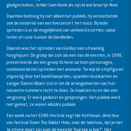
gladgestreken, totdat Liam klonk als zijn brave broertje Noel.
Daarmee bedroog hij niet alleen het publiek, hij verloochende
ook de essentie van een liveconcert: het risico. Bij ieder
optreden is er de mogelijkheid van verkeerd inzetten, valse
noten of ruzie tussen de bandleden.
Daarom was het optreden van Gorillaz een streaming
hoogtepunt. De groep die zich als een van de eersten, in 1998,
presenteerde als een groep fictieve cartoon-personages,
combineerde het optreden met animatie. Terwijl de stripfiguren
vrijpostig door het beeld banjerden, spanden muzikanten en
zanger Damon Albarn zich in om de arrangementen van hun
nieuwste nummers recht te doen. Ze maakten nu en dan een
vergissing. Er werd gedanst en gesprongen. Het publiek werd
niet gemist, ze waren elkáárs publiek.
Een week na het ESNS-festival zegt Ide Koffeman, directeur
van festival Down The Rabbit Hole, over de telefoon, dat je niet
te streng moet zijn over de kwestie ‘hoe live is live?’. Het