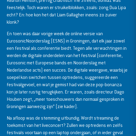
Keaton Henson, prettig chaotisch The Streets, Gorillaz was
feestelijk. Toch waren er struikelblokken, zoals: zong Dua Lipa
echt? En: hoe kon het dat Liam Gallagher ineens zo zuiver
klonk?
En toen was daar vorige week de online versie van
EurosonicNoorderslag (ESNS) in Groningen, dat elk jaar zowel
een festival als conferentie biedt. Tegen alle verwachtingen in
werden de digitale onderdelen van het festival (conferentie,
Eurosonic met Europese bands en Noorderslag met
Nederlandse acts) een succes. De digitale weergave, waarbij je
soepel kon switchen tussen optredens, suggereerde een
festivalgevoel, en wat je gemist had van deze pop-bonanza
kon je later rustig terugkijken. Er waren, zoals directeur Dago
Houben zegt, „meer toeschouwers dan normaal gesproken in
Groningen aanwezig zijn” (zie kader).
Na afloop was de stemming uitbundig. Wordt streaming de
toekomst van het liveconcert? Zullen we optredens en zelfs
festivals voortaan op een laptop ondergaan, of in ieder geval