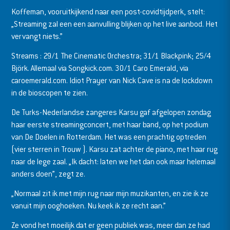
Koffeman, vooruitkijkend naar een post-covidtijdperk, stelt:
„Streaming zal een een aanvulling blijken op het live aanbod. Het
vervangt niets.”
Streams : 29/1 The Cinematic Orchestra; 31/1 Blackpink; 25/4
Björk. Allemaal via Songkick.com. 30/1 Caro Emerald, via
caroemerald.com. Idiot Prayer van Nick Cave is na de lockdown
in de bioscopen te zien.
De Turks-Nederlandse zangeres Karsu gaf afgelopen zondag
haar eerste streamingconcert, met haar band, op het podium
van De Doelen in Rotterdam. Het was een prachtig optreden
(vier sterren in Trouw ). Karsu zat achter de piano, met haar rug
naar de lege zaal. „Ik dacht: laten we het dan ook maar helemaal
anders doen”, zegt ze.
„Normaal zit ik met mijn rug naar mijn muzikanten, en zie ik ze
vanuit mijn ooghoeken. Nu keek ik ze recht aan.”
Ze vond het moeilijk dat er geen publiek was, meer dan ze had