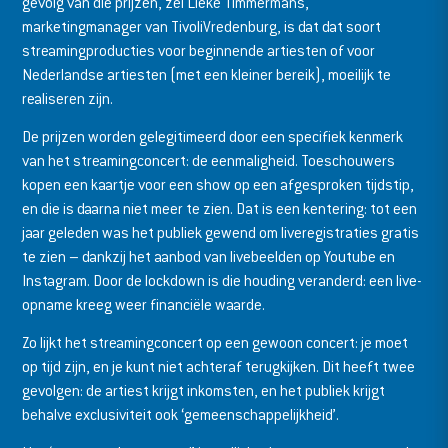
gevolg van die prijzen, zei Lieke Timmermans,
marketingmanager van TivoliVredenburg, is dat dat soort
streamingproducties voor beginnende artiesten of voor
Nederlandse artiesten (met een kleiner bereik), moeilijk te
realiseren zijn.
De prijzen worden gelegitimeerd door een specifiek kenmerk
van het streamingconcert: de eenmaligheid. Toeschouwers
kopen een kaartje voor een show op een afgesproken tijdstip,
en die is daarna niet meer te zien. Dat is een kentering: tot een
jaar geleden was het publiek gewend om liveregistraties gratis
te zien – dankzij het aanbod van livebeelden op Youtube en
Instagram. Door de lockdown is die houding veranderd: een live-
opname kreeg weer financiële waarde.
Zo lijkt het streamingconcert op een gewoon concert: je moet
op tijd zijn, en je kunt niet achteraf terugkijken. Dit heeft twee
gevolgen: de artiest krijgt inkomsten, en het publiek krijgt
behalve exclusiviteit ook ‘gemeenschappelijkheid’.