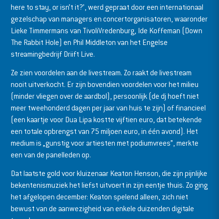
here to stay, or isn’t it?’, werd gepraat door een internationaal
gezelschap van managers en concertorganisatoren, waaronder
Lieke Timmermans van TivoliVredenburg, Ide Koffeman (Down
The Rabbit Hole) en Phil Middleton van het Engelse
streamingbedrijf Driift Live.
Ze zien voordelen aan de livestream. Zo raakt de livestream
nooit uitverkocht. Er zijn bovendien voordelen voor het milieu
(minder vliegen over de aardbol), persoonlijk (de dj hoeft niet
meer tweehonderd dagen per jaar van huis te zijn) of financieel
(een kaartje voor Dua Lipa kostte vijftien euro, dat betekende
een totale opbrengst van 75 miljoen euro, in één avond). Het
medium is „gunstig voor artiesten met podiumvrees”, merkte
een van de panelleden op.
Dat laatste gold voor kluizenaar Keaton Henson, die zijn pijnlijke
bekentenismuziek het liefst uitvoert in zijn eentje thuis. Zo ging
het afgelopen december: Keaton spelend alleen, zich niet
bewust van de aanwezigheid van enkele duizenden digitale