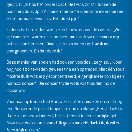
gedacht. „Ik had het onderschat. Het was zo stil tussen de
nummers door. Op dat moment besefte ik eens te meer hoezeer
ik het normale leven mis. Het deed pijn.”
Tijdens het optreden was ze zich bewust van de camera. „Wel
vijf camera’s, waren er. Ik bedacht me dat ik via de camera mijn
publiek kon bereiken. Daar kijk ik dan woest in, had ik me
voorgenomen. En dat deed ik.”
Deze manier van spelen had ook een voordeel, zegt ze. „Ik ben
nog nooit zo tevreden geweest na een optreden. Niet één fout
maakte ik. Ik was erg geconcentreerd, eigenlijk meer dan bij een
normaal concert. Die concentratie wil ik vasthouden, na de
lockdown.”
Voor haar optreden had Karsu zich laten opmaken en ze droeg
een flonkerende paillettenjurk in rood en blauw. „Eerst dacht ik
dat ik in het zwart moest, het is tenslotte een moeilijke tijd.
Maar daar was ik snel vanaf. Ik ga als mezelf, dacht ik, ik wil er
feestelijk uitzien.”