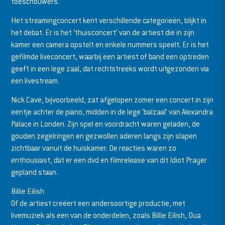
toeschouwers.
Het streamingconcert kent verschillende categorieën, blijkt in
het debat. Er is het ‘thuisconcert’ van de artiest die in zijn
kamer een camera opstelt en enkele nummers speelt. Er is het
gefilmde liveconcert, waarbij een artiest of band een optreden
geeft in een lege zaal, dat rechtstreeks wordt uitgezonden via
een livestream.
Nick Cave, bijvoorbeeld, zat afgelopen zomer een concert in zijn
eentje achter de piano, midden in de lege ‘balzaal’ van Alexandra
Palace in Londen. Zijn spel en voordracht waren geladen, de
gouden zegelringen en gezwollen aderen langs zijn slapen
zichtbaar vanuit de huiskamer. De reacties waren zo
enthousiast, dat er een dvd en filmrelease van dit Idiot Prayer
gepland staan.
Billie Eilish
Of de artiest creëert een andersoortige productie, met
livemuziek als een van de onderdelen, zoals Billie Eilish, Dua