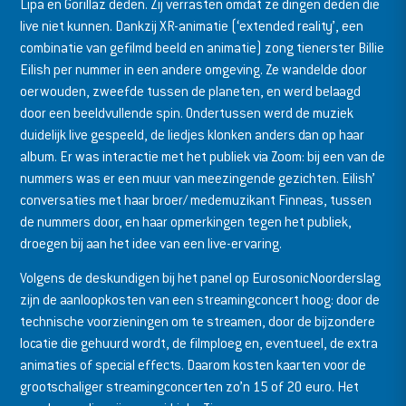
Lipa en Gorillaz deden. Zij verrasten omdat ze dingen deden die
live niet kunnen. Dankzij XR-animatie (‘extended reality’, een
combinatie van gefilmd beeld en animatie) zong tienerster Billie
Eilish per nummer in een andere omgeving. Ze wandelde door
oerwouden, zweefde tussen de planeten, en werd belaagd
door een beeldvullende spin. Ondertussen werd de muziek
duidelijk live gespeeld, de liedjes klonken anders dan op haar
album. Er was interactie met het publiek via Zoom: bij een van de
nummers was er een muur van meezingende gezichten. Eilish’
conversaties met haar broer/ medemuzikant Finneas, tussen
de nummers door, en haar opmerkingen tegen het publiek,
droegen bij aan het idee van een live-ervaring.
Volgens de deskundigen bij het panel op EurosonicNoorderslag
zijn de aanloopkosten van een streamingconcert hoog: door de
technische voorzieningen om te streamen, door de bijzondere
locatie die gehuurd wordt, de filmploeg en, eventueel, de extra
animaties of special effects. Daarom kosten kaarten voor de
grootschaliger streamingconcerten zo’n 15 of 20 euro. Het