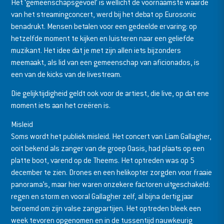
Het ‘gemeenschapsgevoel’ is wellicht de voornaamste waarde
van het streamingconcert, werd bij het debat op Eurosonic
benadrukt. Mensen betalen voor een gedeelde ervaring: op
hetzelfde moment te kijken en luisteren naar een geliefde
muzikant. Het idee dat je met zijn allen iets bijzonders
meemaakt, als lid van een gemeenschap van aficionados, is
een van de kicks van de livestream.
Die gelijktijdigheid geldt ook voor de artiest, die live, op dat ene
moment iets aan het creëren is.
Misleid
Soms wordt het publiek misleid. Het concert van Liam Gallagher,
ooit bekend als zanger van de groep Oasis, had plaats op een
platte boot, varend op de Theems. Het optreden was op 5
december te zien. Drones en een helikopter zorgden voor fraaie
panorama’s, maar hier waren onzekere factoren uitgeschakeld:
regen en storm en vooral Gallagher zelf, al bijna dertig jaar
beroemd om zijn valse zangpartijen. Het optreden bleek een
week tevoren opgenomen en in de tussentijd nauwkeurig