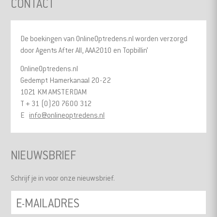
CONTACT
De boekingen van OnlineOptredens.nl worden verzorgd
door Agents After All, AAA2010 en Topbillin’
OnlineOptredens.nl
Gedempt Hamerkanaal 20-22
1021 KM AMSTERDAM
T + 31 (0)20 7600 312
E
info@onlineoptredens.nl
NIEUWSBRIEF
Schrijf je in voor onze nieuwsbrief.