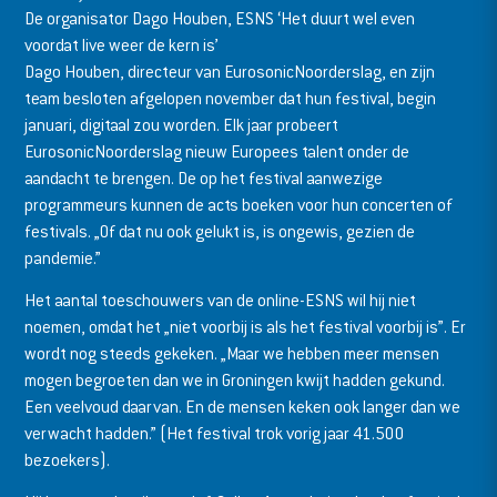
De organisator Dago Houben, ESNS ‘Het duurt wel even
voordat live weer de kern is’
Dago Houben, directeur van EurosonicNoorderslag, en zijn
team besloten afgelopen november dat hun festival, begin
januari, digitaal zou worden. Elk jaar probeert
EurosonicNoorderslag nieuw Europees talent onder de
aandacht te brengen. De op het festival aanwezige
programmeurs kunnen de acts boeken voor hun concerten of
festivals. „Of dat nu ook gelukt is, is ongewis, gezien de
pandemie.”
Het aantal toeschouwers van de online-ESNS wil hij niet
noemen, omdat het „niet voorbij is als het festival voorbij is”. Er
wordt nog steeds gekeken. „Maar we hebben meer mensen
mogen begroeten dan we in Groningen kwijt hadden gekund.
Een veelvoud daarvan. En de mensen keken ook langer dan we
verwacht hadden.” (Het festival trok vorig jaar 41.500
bezoekers).