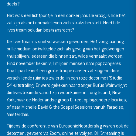
deels?
Het was een lichtpuntje in een donker jaar. De vraag is hoe het
zal zijn als het normale leven zich straks herstelt. Heeft de
livestream ook dan bestaansrecht?
De livestream is snel volwassen geworden. Het vorig jaar nog
prille medium ontwikkelde zich als gevolg van het gedwongen
thuisblijven: iedereen die binnen zat, wilde vermaakt worden.
Eind november keken vijf miljoen mensen naar popzangeres
Dua Lipa die met een grote troupe dansers al zingend door
verschillende ruimtes zwierde, in een roze decor met ‘Studio
54’-uitstraling. Er werd gekeken naar zanger Rufus Wainwright
die livestreamde vanuit zijn woonkamer in Long Island, New
York, naar de Nederlandse groep Di-rect op bijzondere locaties,
of naar Michelle David & the Gospel Sessions vanuit Paradiso,
Amsterdam.
Tijdens de conferentie van EurosonicNoorderslag waren ook de
debatten, gevoerd via Zoom, online te volgen. Bij ‘Streaming is