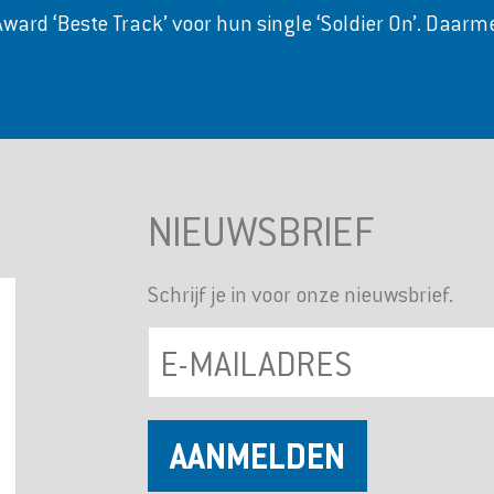
ard ‘Beste Track’ voor hun single ‘Soldier On’. Daarm
NIEUWSBRIEF
Schrijf je in voor onze nieuwsbrief.