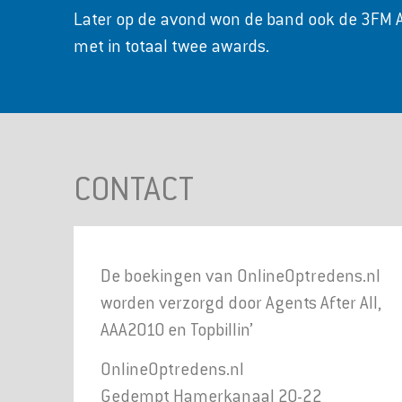
Later op de avond won de band ook de 3FM Aw
met in totaal twee awards.
CONTACT
De boekingen van OnlineOptredens.nl
worden verzorgd door Agents After All,
AAA2010 en Topbillin’
OnlineOptredens.nl
Gedempt Hamerkanaal 20-22