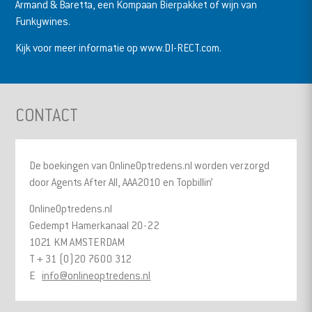
Armand & Baretta, een Kompaan Bierpakket of wijn van
Funkywines.
Kijk voor meer informatie op www.DI-RECT.com.
CONTACT
De boekingen van OnlineOptredens.nl worden verzorgd
door Agents After All, AAA2010 en Topbillin’
OnlineOptredens.nl
Gedempt Hamerkanaal 20-22
1021 KM AMSTERDAM
T + 31 (0)20 7600 312
E
info@onlineoptredens.nl