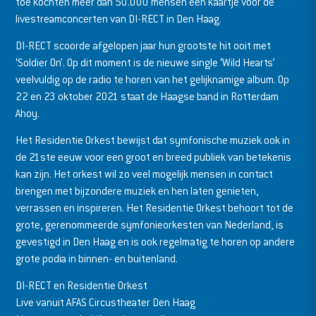
toe kochten meer dan 50.000 mensen een kaartje voor de
livestreamconcerten van DI-RECT in Den Haag.
DI-RECT scoorde afgelopen jaar hun grootste hit ooit met
‘Soldier On’. Op dit moment is de nieuwe single ‘Wild Hearts’
veelvuldig op de radio te horen van het gelijknamige album. Op
22 en 23 oktober 2021 staat de Haagse band in Rotterdam
Ahoy.
Het Residentie Orkest bewijst dat symfonische muziek ook in
de 21ste eeuw voor een groot en breed publiek van betekenis
kan zijn. Het orkest wil zo veel mogelijk mensen in contact
brengen met bijzondere muziek en hen laten genieten,
verrassen en inspireren. Het Residentie Orkest behoort tot de
grote, gerenommeerde symfonieorkesten van Nederland, is
gevestigd in Den Haag en is ook regelmatig te horen op andere
grote podia in binnen- en buitenland.
DI-RECT en Residentie Orkest
Live vanuit AFAS Circustheater Den Haag