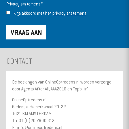
Privacy statement
*
Ik ga akkoord met het
privacy statement
CONTACT
De boekingen van OnlineOptredens.nl worden verzorgd
door Agents After All, AAA2010 en Topbillin’
OnlineOptredens.nl
Gedempt Hamerkanaal 20-22
1021 KM AMSTERDAM
T + 31 (0)20 7600 312
E
info@onlineoptredens.nl